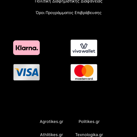
Πολιτική Διαφημιστικής Διαφάνειας
Όροι Προγράμματος Επιβράβευσης
OramaMedia Network
Agrotikes.gr
Politikes.gr
Athlitikes.gr
Texnologika.gr