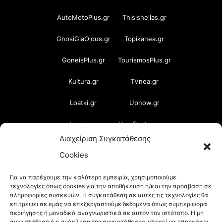
AutoMotoPlus.gr
Thisishellas.gr
GnosiGiaOlous.gr
Topikanea.gr
GoneisPlus.gr
TourismosPlus.gr
Kultura.gr
TVnea.gr
Loatki.gr
Upnow.gr
Loveis.gr
VresSyntages.gr
Διαχείριση Συγκατάθεσης
ModernaGynaika.gr
Xristianika.gr
Cookies
OikonomiaPlus.gr
ZoumeKalytera.gr
Για να παρέχουμε την καλύτερη εμπειρία, χρησιμοποιούμε
τεχνολογίες όπως cookies για την αποθήκευση ή/και την πρόσβαση σε
Oikotropia.gr
ZoumeSpiti.gr
πληροφορίες συσκευών. Η συγκατάθεση σε αυτές τις τεχνολογίες θα
επιτρέψει σε εμάς να επεξεργαστούμε δεδομένα όπως συμπεριφορά
Perepet.gr
περιήγησης ή μοναδικά αναγνωριστικά σε αυτόν τον ιστότοπο. Η μη
συγκατάθεση ή η ανάκληση της συγκατάθεσης, μπορεί να επηρεάσει