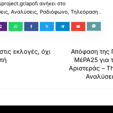
sproject.gr/apofasi-tis-politikis-grammateias-t
ανήκει στο
ήσεις, Αναλύσεις, Ραδιόφωνο, Τηλεόραση
.
τις εκλογές, όχι
Απόφαση της 
οπή
ΜέΡΑ25 για 
Αριστεράς – Th
Αναλύσει