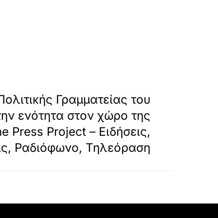
ou-mera25-gia-tin-enotita-ston-choro-tis-ariste
»
ΕΠΟΜΕΝΟ
Πολιτικής Γραμματείας του
την ενότητα στον χώρο της
e Press Project – Ειδήσεις,
ς, Ραδιόφωνο, Τηλεόραση