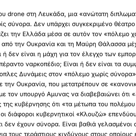
υ drone στη Λευκάδα, μια «ανώτατη διπλωμα
ίς σύνορα. Δεν υπάρχει συγκεκριμένο θέατρο
άζει την Ελλάδα μέσα σε αυτόν τον «πόλεμο χω
 από την Ουκρανία και τη Μαύρη Θάλασσα μέχ
ι ή δεν είναι η μάχη για τον έλεγχο των εμπ
πέραντο ναρκοπέδιο; Είναι ή δεν είναι τα συμ
οπλες Δυνάμεις στον «πόλεμο χωρίς σύνορα»; 
ε την Ουκρανία, που μετατρέπουν σε «κανονι
ε τον υπουργό Αμυνας να διαβεβαιώνει ότι «ξ
ις της κυβέρνησης ότι «τα μέτωπα του πολέμου
, οι διάφοροι κυβερνητικοί «Κλουζώ» επενδύο
 δεν έχουν σύνορα. Είναι βαθιά γελασμένοι α
για τους τεράστιους κινδύνους στους οποίους 