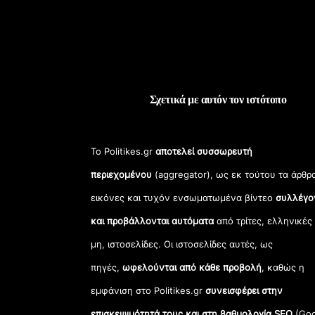
Σχετικά με αυτόν τον ιστότοπο
Το Politikes.gr
αποτελεί συσσωρευτή
περιεχομένου
(aggregator), ως εκ τούτου τα άρθρ
εικόνες και τυχόν ενσωματωμένα βίντεο
συλλέγο
και προβάλλονται αυτόματα
από τρίτες, ελληνικές
μη, ιστοσελίδες. Οι ιστοσελίδες αυτές, ως
πηγές,
ωφελούνται από κάθε προβολή
, καθώς η
εμφάνιση στο Politikes.gr
συνεισφέρει στην
επισκεψιμότητά τους και στη βαθμολογία SEO
(Goo