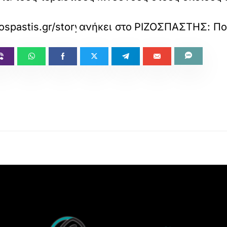
ospastis.gr/story.do?id=13281481
ανήκει στο
ΡΙΖΟΣΠΑΣΤΗΣ: Πολ
Back
To