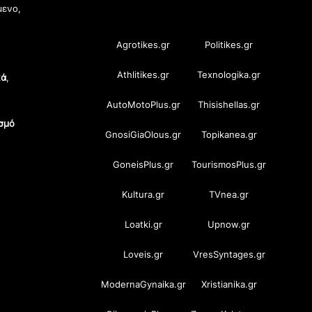
OramaMedia Network
μενο,
Agrotikes.gr
Politikes.gr
Athlitikes.gr
Texnologika.gr
κά
,
AutoMotoPlus.gr
Thisishellas.gr
σμό
GnosiGiaOlous.gr
Topikanea.gr
GoneisPlus.gr
TourismosPlus.gr
Kultura.gr
TVnea.gr
Loatki.gr
Upnow.gr
Loveis.gr
VresSyntages.gr
ModernaGynaika.gr
Xristianika.gr