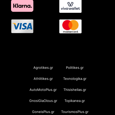
OramaMedia Network
Agrotikes.gr
Politikes.gr
Athlitikes.gr
Texnologika.gr
AutoMotoPlus.gr
Thisishellas.gr
GnosiGiaOlous.gr
Topikanea.gr
GoneisPlus.gr
TourismosPlus.gr