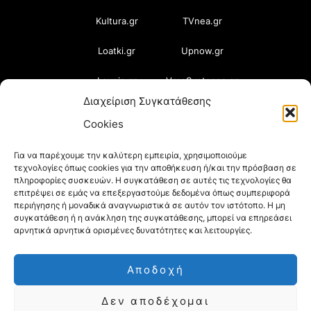
Kultura.gr
TVnea.gr
Loatki.gr
Upnow.gr
Loveis.gr
VresSyntages.gr
Διαχείριση Συγκατάθεσης
ModernaGynaika.gr
Xristianika.gr
Cookies
OikonomiaPlus.gr
ZoumeKalytera.gr
Για να παρέχουμε την καλύτερη εμπειρία, χρησιμοποιούμε
τεχνολογίες όπως cookies για την αποθήκευση ή/και την πρόσβαση σε
Oikotropia.gr
ZoumeSpiti.gr
πληροφορίες συσκευών. Η συγκατάθεση σε αυτές τις τεχνολογίες θα
επιτρέψει σε εμάς να επεξεργαστούμε δεδομένα όπως συμπεριφορά
Perepet.gr
περιήγησης ή μοναδικά αναγνωριστικά σε αυτόν τον ιστότοπο. Η μη
συγκατάθεση ή η ανάκληση της συγκατάθεσης, μπορεί να επηρεάσει
αρνητικά αρνητικά ορισμένες δυνατότητες και λειτουργίες.
© 2026
Orama Group
(Orama Group Μ.Ι.Κ.Ε.) |
Αποδοχή
Α.Φ.Μ. 801086294 – Δ.Ο.Υ. ΚΕΦΟΔΕ Αττικής |
Δεν αποδέχομαι
Γ.Ε.ΜΗ 148748903000 | Έδρα: Αθήνα, Ελλάδα |