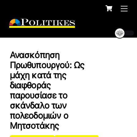
Cart
Skip
Me
to
content
Ανασκόπηση
Πρωθυπουργού: Ως
μάχη κατά της
διαφθοράς
παρουσίασε το
σκάνδαλο των
πολεοδομιών ο
Μητσοτάκης