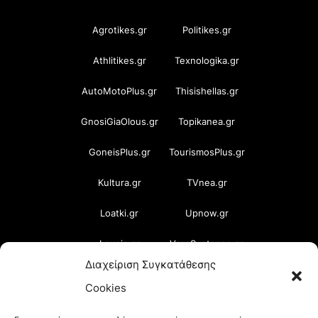
Agrotikes.gr
Politikes.gr
Athlitikes.gr
Texnologika.gr
AutoMotoPlus.gr
Thisishellas.gr
GnosiGiaOlous.gr
Topikanea.gr
GoneisPlus.gr
TourismosPlus.gr
Kultura.gr
TVnea.gr
Loatki.gr
Upnow.gr
Loveis.gr
VresSyntages.gr
Διαχείριση Συγκατάθεσης
ModernaGynaika.gr
Xristianika.gr
Cookies
OikonomiaPlus.gr
ZoumeKalytera.gr