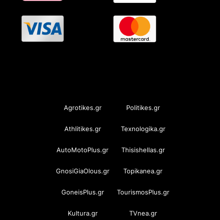
OramaMedia Network
Agrotikes.gr
Politikes.gr
Athlitikes.gr
Texnologika.gr
AutoMotoPlus.gr
Thisishellas.gr
GnosiGiaOlous.gr
Topikanea.gr
GoneisPlus.gr
TourismosPlus.gr
Kultura.gr
TVnea.gr