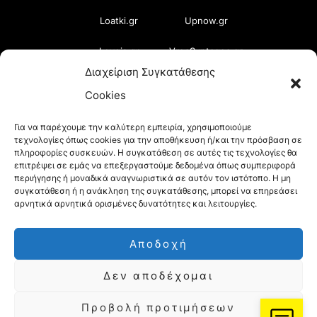
Loatki.gr
Upnow.gr
Loveis.gr
VresSyntages.gr
Διαχείριση Συγκατάθεσης
ModernaGynaika.gr
Xristianika.gr
Cookies
OikonomiaPlus.gr
ZoumeKalytera.gr
Για να παρέχουμε την καλύτερη εμπειρία, χρησιμοποιούμε
τεχνολογίες όπως cookies για την αποθήκευση ή/και την πρόσβαση σε
Oikotropia.gr
ZoumeSpiti.gr
πληροφορίες συσκευών. Η συγκατάθεση σε αυτές τις τεχνολογίες θα
επιτρέψει σε εμάς να επεξεργαστούμε δεδομένα όπως συμπεριφορά
Perepet.gr
περιήγησης ή μοναδικά αναγνωριστικά σε αυτόν τον ιστότοπο. Η μη
συγκατάθεση ή η ανάκληση της συγκατάθεσης, μπορεί να επηρεάσει
αρνητικά αρνητικά ορισμένες δυνατότητες και λειτουργίες.
© 2026
Orama Group
(Orama Group Μ.Ι.Κ.Ε.) |
Αποδοχή
Α.Φ.Μ. 801086294 – Δ.Ο.Υ. ΚΕΦΟΔΕ Αττικής |
Δεν αποδέχομαι
Γ.Ε.ΜΗ 148748903000 | Έδρα: Αθήνα, Ελλάδα |
Email: contact@orama-group.com
Προβολή προτιμήσεων