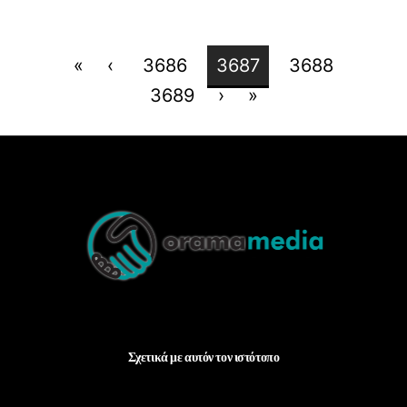
«
‹
3686
3687
3688
3689
›
»
Back
To
Top
Σχετικά με αυτόν τον ιστότοπο