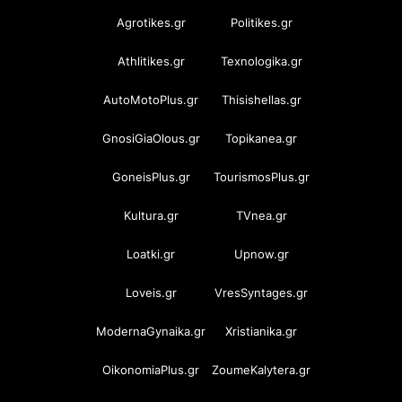
Agrotikes.gr
Politikes.gr
Athlitikes.gr
Texnologika.gr
AutoMotoPlus.gr
Thisishellas.gr
GnosiGiaOlous.gr
Topikanea.gr
GoneisPlus.gr
TourismosPlus.gr
Kultura.gr
TVnea.gr
Loatki.gr
Upnow.gr
Loveis.gr
VresSyntages.gr
ModernaGynaika.gr
Xristianika.gr
OikonomiaPlus.gr
ZoumeKalytera.gr