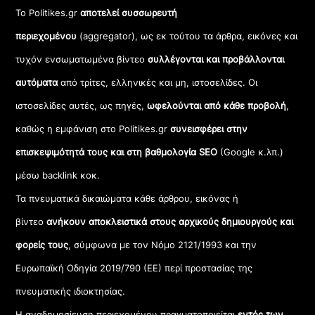
Το Politikes.gr
αποτελεί συσσωρευτή
περιεχομένου
(aggregator), ως εκ τούτου τα άρθρα, εικόνες και
τυχόν ενσωματωμένα βίντεο
συλλέγονται και προβάλλονται
αυτόματα
από τρίτες, ελληνικές και μη, ιστοσελίδες. Οι
ιστοσελίδες αυτές, ως πηγές,
ωφελούνται από κάθε προβολή
,
καθώς η εμφάνιση στο Politikes.gr
συνεισφέρει στην
επισκεψιμότητά τους και στη βαθμολογία SEO
(Google κ.λπ.)
μέσω backlink κοκ.
Τα πνευματικά δικαιώματα κάθε άρθρου, εικόνας ή
βίντεο
ανήκουν αποκλειστικά στους αρχικούς δημιουργούς και
φορείς τους
, σύμφωνα με τον Νόμο 2121/1993 και την
Ευρωπαϊκή Οδηγία 2019/790 (ΕΕ) περί προστασίας της
πνευματικής ιδιοκτησίας.
Η αναδημοσίευση περιεχομένου πραγματοποιείται
εντός των