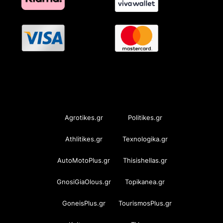
OramaMedia Network
Agrotikes.gr
Politikes.gr
Athlitikes.gr
Texnologika.gr
AutoMotoPlus.gr
Thisishellas.gr
GnosiGiaOlous.gr
Topikanea.gr
GoneisPlus.gr
TourismosPlus.gr