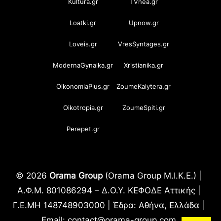
Kultura.gr
TVnea.gr
Loatki.gr
Upnow.gr
Loveis.gr
VresSyntages.gr
ModernaGynaika.gr
Xristianika.gr
OikonomiaPlus.gr
ZoumeKalytera.gr
Oikotropia.gr
ZoumeSpiti.gr
Perepet.gr
© 2026
Orama Group
(Orama Group Μ.Ι.Κ.Ε.) |
Α.Φ.Μ. 801086294 – Δ.Ο.Υ. ΚΕΦΟΔΕ Αττικής |
Γ.Ε.ΜΗ 148748903000 | Έδρα: Αθήνα, Ελλάδα |
Email: contact@orama-group.com