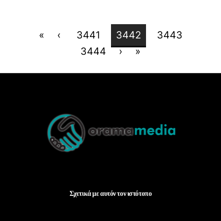
«
‹
3441
3442
3443
3444
›
»
Back
To
Top
Σχετικά με αυτόν τον ιστότοπο