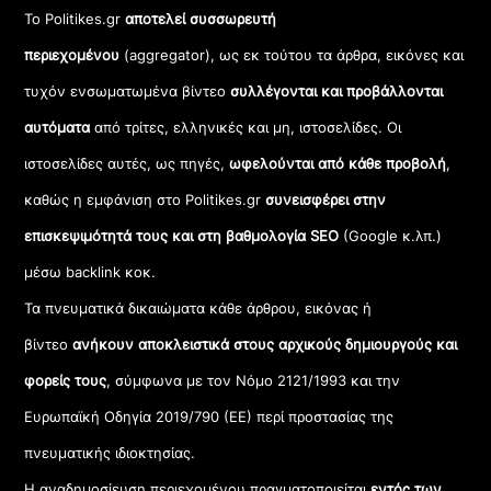
Το Politikes.gr
αποτελεί συσσωρευτή
περιεχομένου
(aggregator), ως εκ τούτου τα άρθρα, εικόνες και
τυχόν ενσωματωμένα βίντεο
συλλέγονται και προβάλλονται
αυτόματα
από τρίτες, ελληνικές και μη, ιστοσελίδες. Οι
ιστοσελίδες αυτές, ως πηγές,
ωφελούνται από κάθε προβολή
,
καθώς η εμφάνιση στο Politikes.gr
συνεισφέρει στην
επισκεψιμότητά τους και στη βαθμολογία SEO
(Google κ.λπ.)
μέσω backlink κοκ.
Τα πνευματικά δικαιώματα κάθε άρθρου, εικόνας ή
βίντεο
ανήκουν αποκλειστικά στους αρχικούς δημιουργούς και
φορείς τους
, σύμφωνα με τον Νόμο 2121/1993 και την
Ευρωπαϊκή Οδηγία 2019/790 (ΕΕ) περί προστασίας της
πνευματικής ιδιοκτησίας.
Η αναδημοσίευση περιεχομένου πραγματοποιείται
εντός των