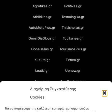
Agrotikes.gr
Politikes.gr
Athlitikes.gr
Texnologika.gr
AutoMotoPlus.gr
Thisishellas.gr
GnosiGiaOlous.gr
Topikanea.gr
GoneisPlus.gr
TourismosPlus.gr
Kultura.gr
TVnea.gr
Loatki.gr
Upnow.gr
Loveis.gr
VresSyntages.gr
Διαχείριση Συγκατάθεσης
ModernaGynaika.gr
Xristianika.gr
Cookies
OikonomiaPlus.gr
ZoumeKalytera.gr
Για να παρέχουμε την καλύτερη εμπειρία, χρησιμοποιούμε