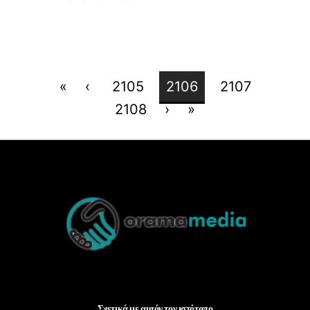
«
‹
2105
2106
2107
2108
›
»
Back
To
Top
Σχετικά με αυτόν τον ιστότοπο