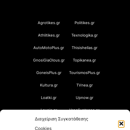
OramaMedia Network
Agrotikes.gr
Politikes.gr
Athlitikes.gr
Texnologika.gr
AutoMotoPlus.gr
Thisishellas.gr
GnosiGiaOlous.gr
Topikanea.gr
GoneisPlus.gr
TourismosPlus.gr
Kultura.gr
TVnea.gr
Loatki.gr
Upnow.gr
Loveis.gr
VresSyntages.gr
Διαχείριση Συγκατάθεσης
ModernaGynaika.gr
Xristianika.gr
Cookies